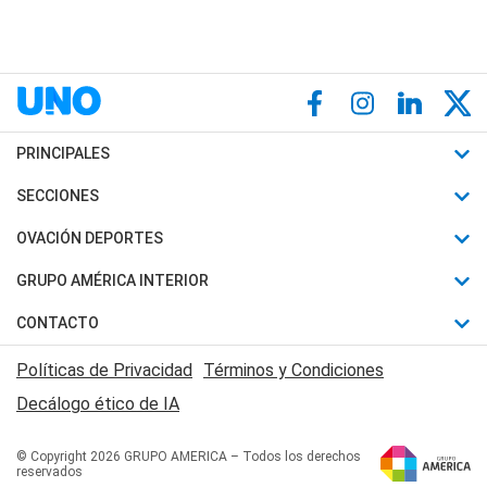
PRINCIPALES
Últimas Noticias
SECCIONES
Política
Horóscopo
OVACIÓN DEPORTES
Sociedad
Motores
Fútbol
GRUPO AMÉRICA INTERIOR
Policiales
Recetas
Mundial
Canal 7 en Vivo
CONTACTO
Judiciales
Trucos caseros
Automovilismo
Radio Nihuil
Acerca de Nosotros
Economia
Políticas de Privacidad
Términos y Condiciones
Series y Películas
Rugby
FM UNA
Contactanos
Decálogo ético de IA
Edictos y Solicitadas
Tenis
Radio Brava
Newsletter
Básquet
© Copyright 2026 GRUPO AMERICA – Todos los derechos
San Juan 8
reservados