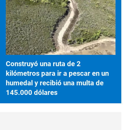
Construyó una ruta de 2
kilómetros para ir a pescar en un
humedal y recibió una multa de
145.000 dólares