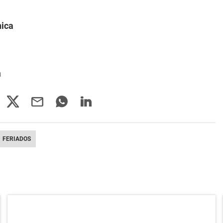
nica
a
FERIADOS