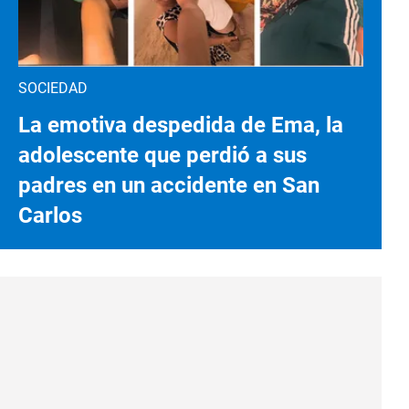
SOCIEDAD
La emotiva despedida de Ema, la
adolescente que perdió a sus
padres en un accidente en San
Carlos