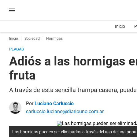
Inicio
P
Inicio
Sociedad
Hormigas
PLAGAS
Adiós a las hormigas e
fruta
A través de esta sencilla trampa casera, puede
Por
Luciano Carluccio
carluccio.luciano@diariouno.com.ar
Las hormigas pueden ser eliminadas a través del uso de una popul