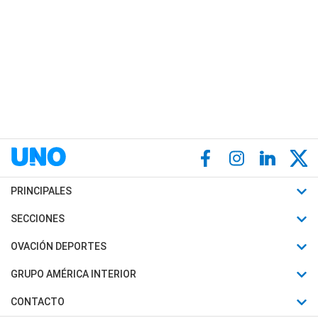
PRINCIPALES
Últimas Noticias
SECCIONES
Política
Horóscopo
OVACIÓN DEPORTES
Sociedad
Motores
Fútbol
GRUPO AMÉRICA INTERIOR
Policiales
Recetas
Mundial
Canal 7 en Vivo
CONTACTO
Judiciales
Trucos caseros