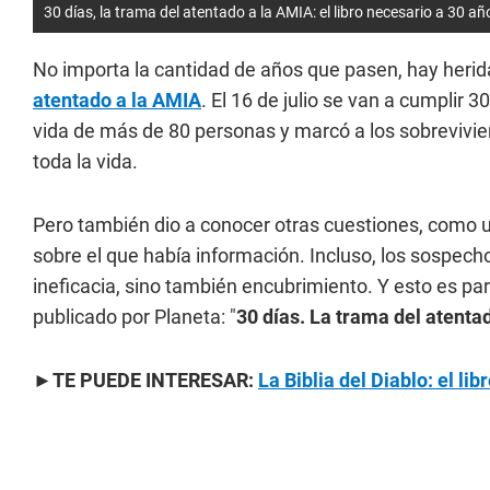
30 días, la trama del atentado a la AMIA: el libro necesario a 30 a
No importa la cantidad de años que pasen, hay herida
atentado a la AMIA
. El 16 de julio se van a cumpli
vida de más de 80 personas y marcó a los sobrevivien
toda la vida.
Pero también dio a conocer otras cuestiones, como un
sobre el que había información. Incluso, los sospecho
ineficacia, sino también encubrimiento. Y esto es pa
publicado por Planeta: "
30 días. La trama del atenta
►TE PUEDE INTERESAR:
La Biblia del Diablo: el l