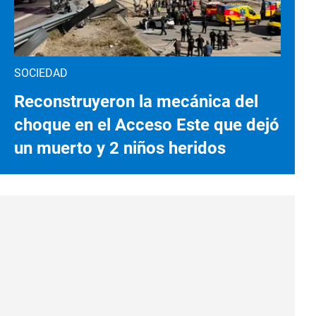
SOCIEDAD
Reconstruyeron la mecánica del
choque en el Acceso Este que dejó
un muerto y 2 niños heridos