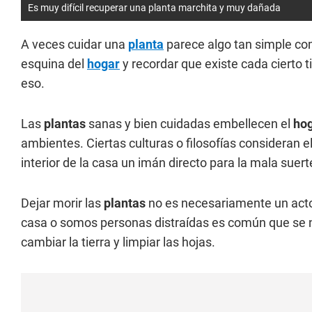
Es muy difícil recuperar una planta marchita y muy dañada
A veces cuidar una
planta
parece algo tan simple com
esquina del
hogar
y recordar que existe cada cierto 
eso.
Las
plantas
sanas y bien cuidadas embellecen el
ho
ambientes. Ciertas culturas o filosofías consideran e
interior de la casa un imán directo para la mala suert
Dejar morir las
plantas
no es necesariamente un act
casa o somos personas distraídas es común que se no
cambiar la tierra y limpiar las hojas.