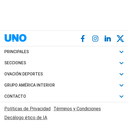
PRINCIPALES
Últimas Noticias
SECCIONES
Política
Horóscopo
OVACIÓN DEPORTES
Sociedad
Motores
Fútbol
GRUPO AMÉRICA INTERIOR
Policiales
Recetas
Mundial
Canal 7 en Vivo
CONTACTO
Judiciales
Trucos caseros
Automovilismo
Radio Nihuil
Acerca de Nosotros
Economia
Políticas de Privacidad
Términos y Condiciones
Series y Películas
Rugby
FM UNA
Contactanos
Decálogo ético de IA
Edictos y Solicitadas
Tenis
Radio Brava
Newsletter