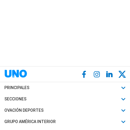
PRINCIPALES
Últimas Noticias
SECCIONES
Política
Horóscopo
OVACIÓN DEPORTES
Sociedad
Motores
Fútbol
GRUPO AMÉRICA INTERIOR
Policiales
Recetas