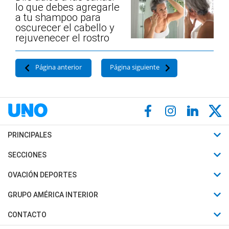
lo que debes agregarle
a tu shampoo para
oscurecer el cabello y
rejuvenecer el rostro
Página anterior
Página siguiente
PRINCIPALES
Últimas Noticias
SECCIONES
Política
Horóscopo
OVACIÓN DEPORTES
Sociedad
Motores
Fútbol
GRUPO AMÉRICA INTERIOR
Policiales
Recetas
Mundial
Canal 7 en Vivo
CONTACTO
Judiciales
Trucos caseros
Automovilismo