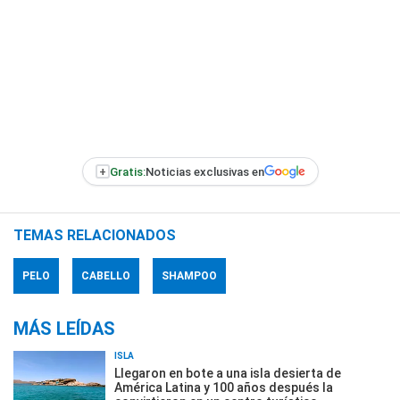
+
Gratis:
Noticias exclusivas en
TEMAS RELACIONADOS
PELO
CABELLO
SHAMPOO
MÁS LEÍDAS
ISLA
Llegaron en bote a una isla desierta de
América Latina y 100 años después la