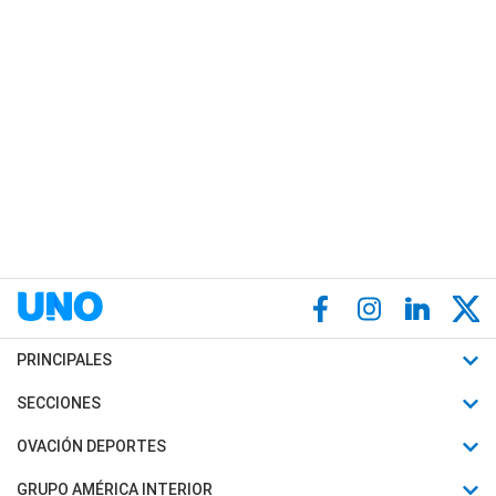
PRINCIPALES
Últimas Noticias
SECCIONES
Política
Horóscopo
OVACIÓN DEPORTES
Sociedad
Motores
Fútbol
GRUPO AMÉRICA INTERIOR