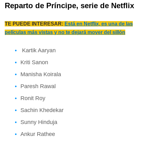
Reparto de Príncipe
, serie de Netflix
TE PUEDE INTERESAR:
Está en Netflix, es una de las
películas más vistas y no te dejará mover del sillón
Kartik Aaryan
Kriti Sanon
Manisha Koirala
Paresh Rawal
Ronit Roy
Sachin Khedekar
Sunny Hinduja
Ankur Rathee