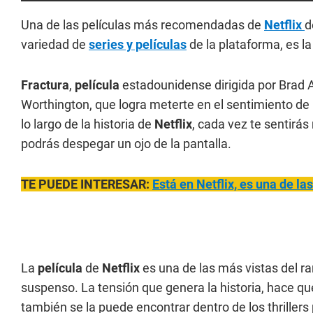
Una de las películas más recomendadas de
Netflix
d
variedad de
series y películas
de la plataforma, es l
Fractura
,
película
estadounidense dirigida por Brad 
Worthington, que logra meterte en el sentimiento de 
lo largo de la historia de
Netflix
, cada vez te sentirás
podrás despegar un ojo de la pantalla.
TE PUEDE INTERESAR:
Está en Netflix, es una de la
La
película
de
Netflix
es una de las más vistas del r
suspenso. La tensión que genera la historia, hace que 
también se la puede encontrar dentro de los thrillers