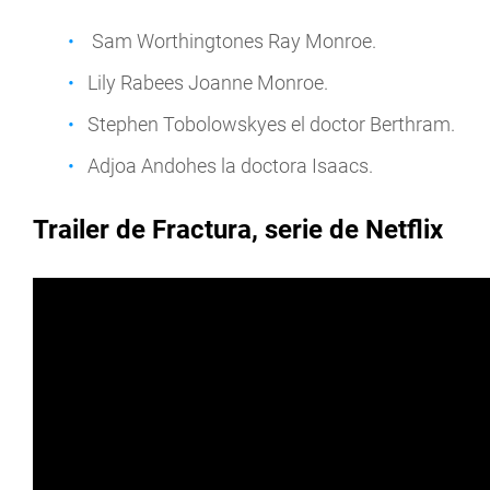
Sam Worthingtones Ray Monroe.
Lily Rabees Joanne Monroe.
Stephen Tobolowskyes el doctor Berthram.
Adjoa Andohes la doctora Isaacs.
Trailer de
Fractura
, serie de Netflix