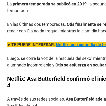
La
primera temporada se publicó en 2019
, la segun
temporada.
En las últimas dos temporadas,
Otis finalmente se re
rendir con Ola no da tregua, mientras la clamidia hac
►TE PUEDE INTERESAR:
Netflix: una comedia de te
Luego, se corre la voz de la "escuela del sexo" mient
alumnado incontrolable y
Otis se esfuerza en ocultar
Netflix: Asa Butterfield confirmó el in
4
A través de sus redes sociales,
Asa Butterfield ade
Sex Education 4.