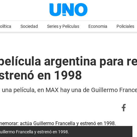
olítica
Sociedad
Series y Películas
Economia
Policiales
película argentina para 
estrenó en 1998
ve una película, en MAX hay una de Guillermo France
uillermo Francella y estrenó en 1998.