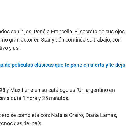
os con hijos, Poné a Francella, El secreto de sus ojos,
mo gran actor en Star y aún continúa su trabajo; con
ivo y así.
a de películas clásicas que te pone en alerta y te deja
998 y Max tiene en su catálogo es "Un argentino en
inta dura 1 hora y 35 minutos.
pero se completa con: Natalia Oreiro, Diana Lamas,
conocidas del país.