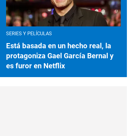
SERIES Y PELÍCULAS
Está basada en un hecho real, la
protagoniza Gael García Bernal y
es furor en Netflix