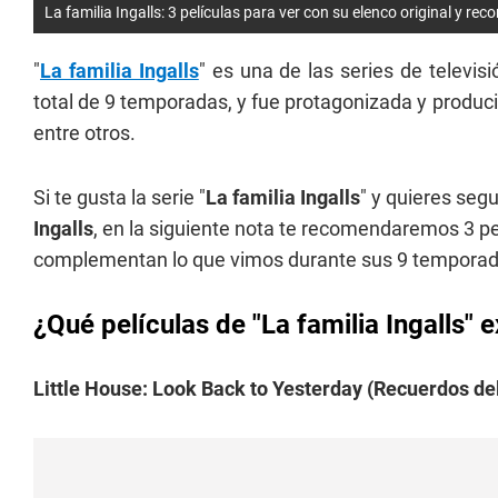
La familia Ingalls: 3 películas para ver con su elenco original y rec
"
La familia Ingalls
" es una de las series de televi
total de 9 temporadas, y fue protagonizada y produc
entre otros.
Si te gusta la serie "
La familia Ingalls
" y quieres segu
Ingalls
, en la siguiente nota te recomendaremos 3 p
complementan lo que vimos durante sus 9 temporad
¿Qué películas de "La familia Ingalls" e
Little House: Look Back to Yesterday (Recuerdos de