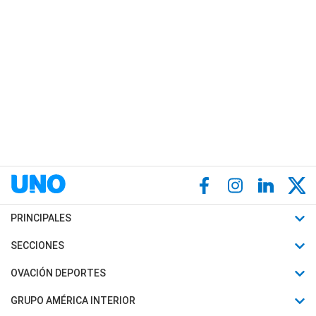
PRINCIPALES
Últimas Noticias
SECCIONES
Política
Horóscopo
OVACIÓN DEPORTES
Sociedad
Motores
Fútbol
GRUPO AMÉRICA INTERIOR
Policiales