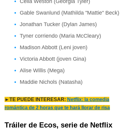
Celia Weston (Georgia Tyler)
Gable Swanlund (Mathilda "Mattie" Beck)
Jonathan Tucker (Dylan James)
Tyner corriendo (Maria McCleary)
Madison Abbott (Leni joven)
Victoria Abbott (joven Gina)
Alise Willis (Mega)
Maddie Nichols (Natasha)
►TE PUEDE INTERESAR:
Netflix: la comedia
romántica de 2 horas que te hará llorar de risa
Tráiler de Ecos, serie de Netflix