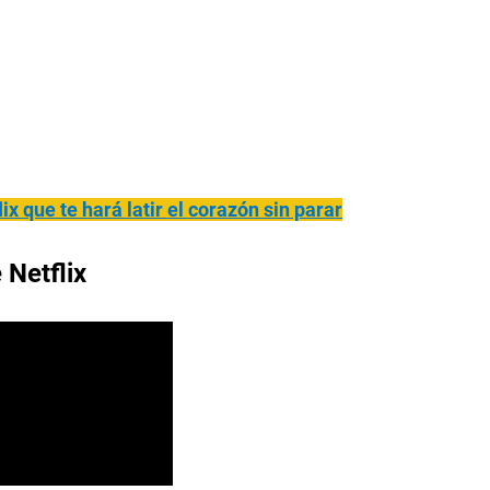
ix que te hará latir el corazón sin parar
 Netflix