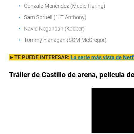
Gonzalo Menéndez (Medic Haring)
Sam Spruell (1LT Anthony)
Navid Negahban (Kadeer)
Tommy Flanagan (SGM McGregor)
►TE PUEDE INTERESAR:
La serie más vista de Netfl
Tráiler de Castillo de arena, película de