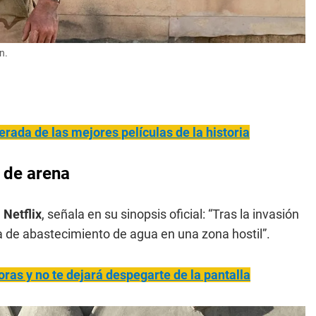
n.
derada de las mejores películas de la historia
o de arena
e
Netflix
, señala en su sinopsis oficial: “Tras la invasión
ma de abastecimiento de agua en una zona hostil”.
horas y no te dejará despegarte de la pantalla