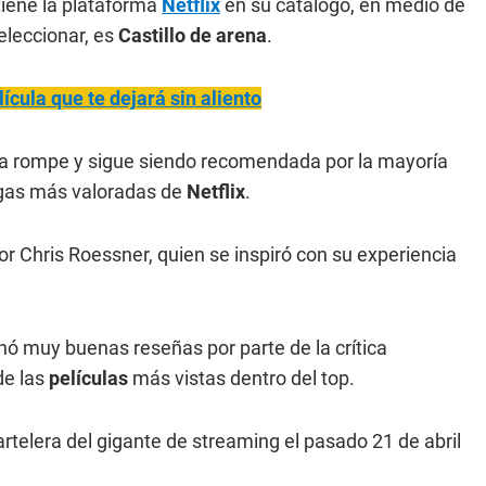
tiene la plataforma
Netflix
en su catálogo, en medio de
eleccionar, es
Castillo de arena
.
lícula que te dejará sin aliento
la rompe y sigue siendo recomendada por la mayoría
regas más valoradas de
Netflix
.
por Chris Roessner, quien se inspiró con su experiencia
hó muy buenas reseñas por parte de la crítica
de las
películas
más vistas dentro del top.
artelera del gigante de streaming el pasado 21 de abril