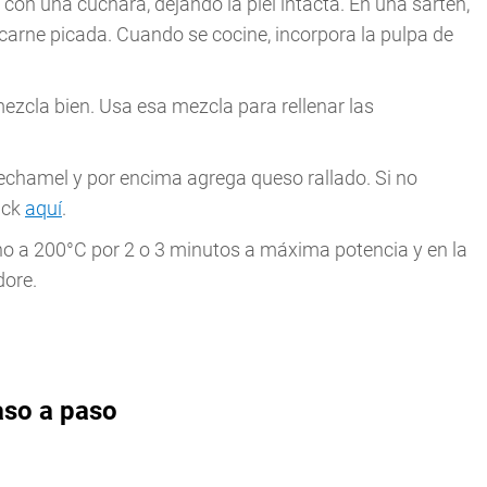
 con una cuchara, dejando la piel intacta. En una sartén,
a carne picada. Cuando se cocine, incorpora la pulpa de
ezcla bien. Usa esa mezcla para rellenar las
echamel y por encima agrega queso rallado. Si no
ick
aquí
.
no a 200°C por 2 o 3 minutos a máxima potencia y en la
dore.
aso a paso