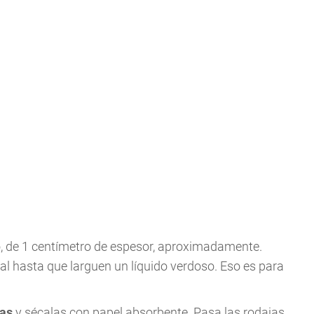
o, de 1 centímetro de espesor, aproximadamente.
al hasta que larguen un líquido verdoso. Eso es para
as
y sécalas con papel absorbente. Pasa las rodajas