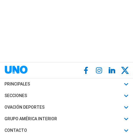
PRINCIPALES
Últimas Noticias
SECCIONES
Política
Horóscopo
OVACIÓN DEPORTES
Sociedad
Motores
Fútbol
GRUPO AMÉRICA INTERIOR
Policiales
Recetas
Mundial
Canal 7 en Vivo
CONTACTO