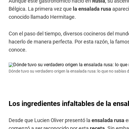
Aunque este gastronómico nació en
Rusia
, su ascen
Bélgica. La primera vez que
la ensalada rusa
apareci
conocido llamado Hermitage.
Con el paso del tiempo, diversos cocineros del mundo
hacerlo de manera perfecta. Por esta razón, la fam
conoce.
Dónde tuvo su verdadero origen la ensalada rusa: lo que no sabías d
Los ingredientes infaltables de la ens
Desde que Lucien Oliver presentó la
ensalada rusa
e
comenzó a ser reconocido por esta
receta
. Sin emba