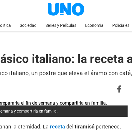
olítica
Sociedad
Series y Películas
Economia
Policiales
sico italiano: la receta 
sico italiano, un postre que eleva el ánimo con ca
 semana y compartirla en familia.
anan la eternidad. La
receta
del
tiramisú
pertenece,