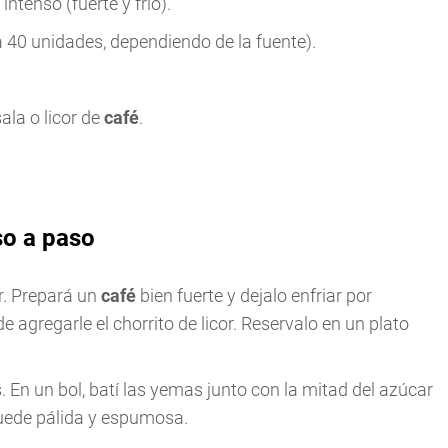
 intenso (fuerte y frío).
 40 unidades, dependiendo de la fuente).
ala o licor de
café
.
so a paso
r. Prepará un
café
bien fuerte y dejalo enfriar por
e agregarle el chorrito de licor. Reservalo en un plato
. En un bol, batí las yemas junto con la mitad del azúcar
quede pálida y espumosa.