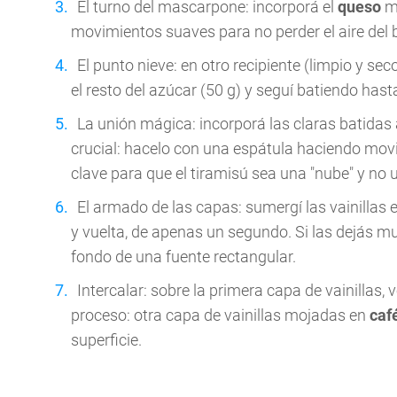
El turno del mascarpone: incorporá el
queso
ma
movimientos suaves para no perder el aire del 
El punto nieve: en otro recipiente (limpio y s
el resto del azúcar (50 g) y seguí batiendo hast
La unión mágica: incorporá las claras batida
crucial: hacelo con una espátula haciendo movi
clave para que el tiramisú sea una "nube" y no
El armado de las capas: sumergí las vainillas e
y vuelta, de apenas un segundo. Si las dejás 
fondo de una fuente rectangular.
Intercalar: sobre la primera capa de vainillas,
proceso: otra capa de vainillas mojadas en
caf
superficie.