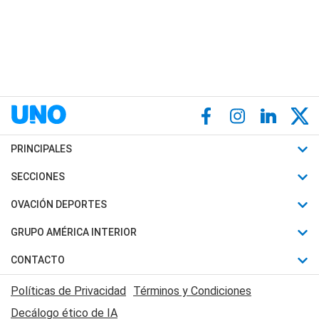
PRINCIPALES
Últimas Noticias
SECCIONES
Política
Horóscopo
OVACIÓN DEPORTES
Sociedad
Motores
Fútbol
GRUPO AMÉRICA INTERIOR
Policiales
Recetas
Mundial
Canal 7 en Vivo
CONTACTO
Judiciales
Trucos caseros
Automovilismo
Radio Nihuil
Acerca de Nosotros
Economia
Políticas de Privacidad
Términos y Condiciones
Series y Películas
Rugby
FM UNA
Contactanos
Decálogo ético de IA
Edictos y Solicitadas