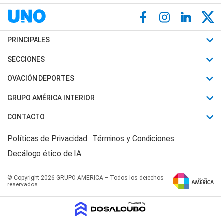
PRINCIPALES
Últimas Noticias
SECCIONES
Política
Horóscopo
OVACIÓN DEPORTES
Sociedad
Motores
Fútbol
GRUPO AMÉRICA INTERIOR
Policiales
Recetas
Mundial
Canal 7 en Vivo
CONTACTO
Judiciales
Trucos caseros
Automovilismo
Radio Nihuil
Acerca de Nosotros
Economia
Políticas de Privacidad
Términos y Condiciones
Series y Películas
Rugby
FM UNA
Contactanos
Decálogo ético de IA
Edictos y Solicitadas
Tenis
Radio Brava
Newsletter
Básquet
© Copyright 2026 GRUPO AMERICA – Todos los derechos
San Juan 8
reservados
Boxeo
Fuera de Juego