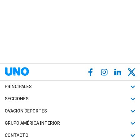
PRINCIPALES
Últimas Noticias
SECCIONES
Política
Horóscopo
OVACIÓN DEPORTES
Sociedad
Motores
Fútbol
GRUPO AMÉRICA INTERIOR
Policiales
Recetas
Mundial
Canal 7 en Vivo
CONTACTO
Judiciales