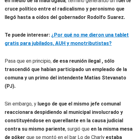
en medio de la madrugada
, terminó generando un
fuerte
cruce político entre el radicalismo y peronismo que
llegó hasta a oídos del gobernador Rodolfo Suarez.
Te puede interesar:
¿Por qué no me dieron una tablet
gratis para jubilados, AUH y monotributistas?
Pasa que en principio,
de esa reunión ilegal , sólo
trascendió que habían participado un empleado de la
comuna y un primo del intendente Matías Stevanato
(PJ).
Sin embargo, y
luego de que el mismo jefe comunal
reaccionara despidiendo al municipal involucrado y
constituyéndose en querellante en la causa judicial
contra su mismo pariente
, surgió que
en la misma mesa
de póker
que se montó en el bar Lo de Charly
estaba