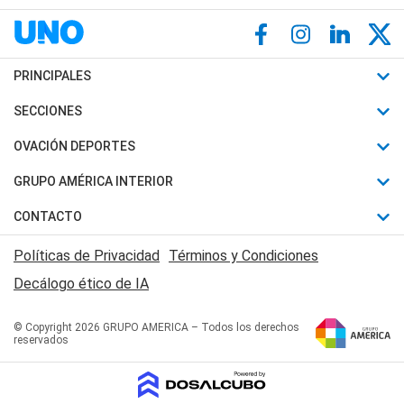
PRINCIPALES
Últimas Noticias
SECCIONES
Política
Horóscopo
OVACIÓN DEPORTES
Sociedad
Motores
Fútbol
GRUPO AMÉRICA INTERIOR
Policiales
Recetas
Mundial
Canal 7 en Vivo
CONTACTO
Judiciales
Trucos caseros
Automovilismo
Radio Nihuil
Acerca de Nosotros
Economia
Políticas de Privacidad
Términos y Condiciones
Series y Películas
Rugby
FM UNA
Contactanos
Decálogo ético de IA
Edictos y Solicitadas
Tenis
Radio Brava
Newsletter
Básquet
© Copyright 2026 GRUPO AMERICA – Todos los derechos
San Juan 8
reservados
Boxeo
Fuera de Juego