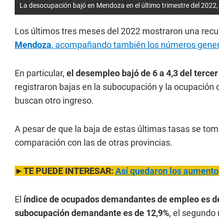
La desocupación bajó en Mendoza en el último trimestre del 2022,
Los últimos tres meses del 2022 mostraron una recu
Mendoza
, acompañando también los números genera
En particular,
el desempleo bajó de 6 a 4,3 del tercer
registraron bajas en la subocupación y la ocupación
buscan otro ingreso.
A pesar de que la baja de estas últimas tasas se to
comparación con las de otras provincias.
►TE PUEDE INTERESAR:
Así quedaron los aumento
El
índice de ocupados demandantes de empleo es d
subocupación demandante es de 12,9%
, el segundo