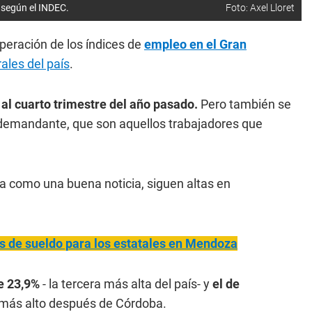
 según el INDEC.
Foto: Axel Lloret
peración de los índices de
empleo en el Gran
les del país
.
 al cuarto trimestre del año pasado.
Pero también se
 demandante, que son aquellos trabajadores que
ma como una buena noticia, siguen altas en
s de sueldo para los estatales en Mendoza
e 23,9%
- la tercera más alta del país- y
el de
 más alto después de Córdoba.