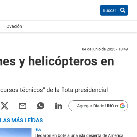
Buscar
Ovación
04 de junio de 2025 - 10:49
nes y helicópteros en
cursos técnicos” de la flota presidencial
Agregar Diario UNO en
LAS MÁS LEÍDAS
ISLA
Llegaron en bote a una isla desierta de América