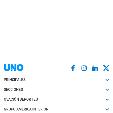
PRINCIPALES
Últimas Noticias
SECCIONES
Política
Horóscopo
OVACIÓN DEPORTES
Sociedad
Motores
Fútbol
GRUPO AMÉRICA INTERIOR