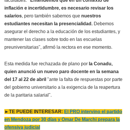
facultades:
"Entendemos que en un contexto de
inflación e incertidumbre, es necesario revisar los
salarios
, pero también sabemos que
nuestros
estudiantes necesitan la presencialidad.
Debemos
asegurar el derecho a la educación de los estudiantes, y
mantener las clases sobre todo en las escuelas
preuniversitarias", afirmó la rectora en ese momento.
Esta medida fue rechazada de plano por
la Conadu,
quien anunció un nuevo paro docente en la semana
del 17 al 22 de abril
"ante la falta de respuestas por parte
del gobierno universitario a la exigencia de la reapertura
de la paritaria salarial".
►TE PUEDE INTERESAR:
El PRO intervino el partido
en Mendoza por 30 días y Omar De Marchi prepara la
ofensiva judicial