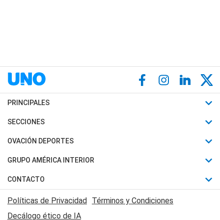
PRINCIPALES
Últimas Noticias
SECCIONES
Política
Horóscopo
OVACIÓN DEPORTES
Sociedad
Motores
Fútbol
GRUPO AMÉRICA INTERIOR
Policiales
Recetas
Mundial
Canal 7 en Vivo
CONTACTO
Judiciales
Trucos caseros
Automovilismo
Radio Nihuil
Acerca de Nosotros
Economia
Políticas de Privacidad
Términos y Condiciones
Series y Películas
Rugby
FM UNA
Contactanos
Decálogo ético de IA
Edictos y Solicitadas