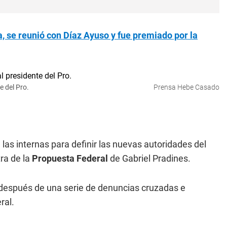
a, se reunió con Díaz Ayuso y fue premiado por la
e del Pro.
Prensa Hebe Casado
s internas para definir las nuevas autoridades del
tra de la
Propuesta Federal
de Gabriel Pradines.
, después de una serie de denuncias cruzadas e
ral.