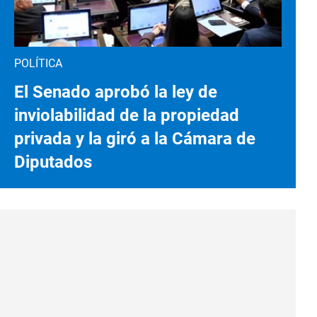
POLÍTICA
El Senado aprobó la ley de
inviolabilidad de la propiedad
privada y la giró a la Cámara de
Diputados