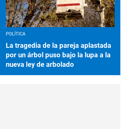
POLÍTICA
La tragedia de la pareja aplastada
por un árbol puso bajo la lupa a la
nueva ley de arbolado