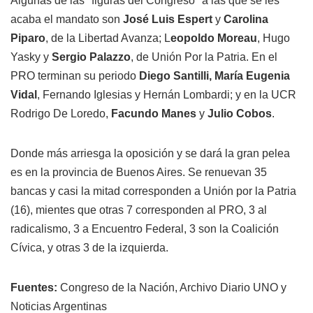
Algunas de las "figuras del Congreso" a las que se les
acaba el mandato son
José Luis Espert
y
Carolina
Piparo
, de la Libertad Avanza; L
eopoldo Moreau
, Hugo
Yasky y
Sergio Palazzo
, de Unión Por la Patria. En el
PRO terminan su periodo
Diego Santilli, María Eugenia
Vidal
, Fernando Iglesias y Hernán Lombardi; y en la UCR
Rodrigo De Loredo,
Facundo Manes
y
Julio Cobos
.
Donde más arriesga la oposición y se dará la gran pelea
es en la provincia de Buenos Aires. Se renuevan 35
bancas y casi la mitad corresponden a Unión por la Patria
(16), mientes que otras 7 corresponden al PRO, 3 al
radicalismo, 3 a Encuentro Federal, 3 son la Coalición
Cívica, y otras 3 de la izquierda.
Fuentes:
Congreso de la Nación, Archivo Diario UNO y
Noticias Argentinas