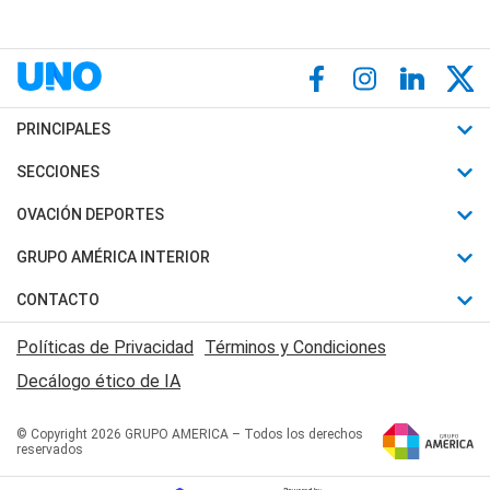
PRINCIPALES
Últimas Noticias
SECCIONES
Política
Horóscopo
OVACIÓN DEPORTES
Sociedad
Motores
Fútbol
GRUPO AMÉRICA INTERIOR
Policiales
Recetas
Mundial
Canal 7 en Vivo
CONTACTO
Judiciales
Trucos caseros
Automovilismo
Radio Nihuil
Acerca de Nosotros
Economia
Políticas de Privacidad
Términos y Condiciones
Series y Películas
Rugby
FM UNA
Contactanos
Decálogo ético de IA
Edictos y Solicitadas
Tenis
Radio Brava
Newsletter
Básquet
© Copyright 2026 GRUPO AMERICA – Todos los derechos
San Juan 8
reservados
Boxeo