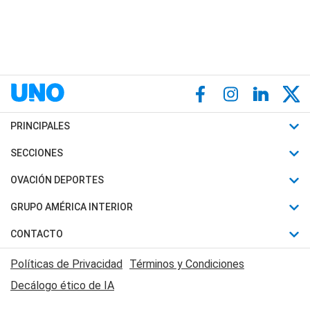
PRINCIPALES
Últimas Noticias
SECCIONES
Política
Horóscopo
OVACIÓN DEPORTES
Sociedad
Motores
Fútbol
GRUPO AMÉRICA INTERIOR
Policiales
Recetas
Mundial
Canal 7 en Vivo
CONTACTO
Judiciales
Trucos caseros
Automovilismo
Radio Nihuil
Acerca de Nosotros
Economia
Políticas de Privacidad
Términos y Condiciones
Series y Películas
Rugby
FM UNA
Contactanos
Decálogo ético de IA
Edictos y Solicitadas
Tenis
Radio Brava
Newsletter