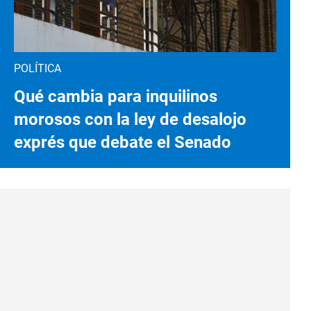
POLÍTICA
Qué cambia para inquilinos
morosos con la ley de desalojo
exprés que debate el Senado