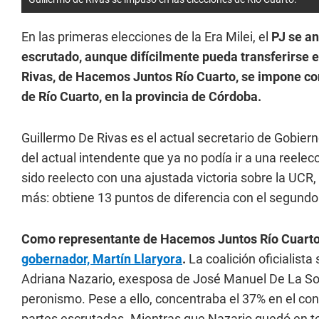
En las primeras elecciones de la Era Milei, el
PJ se an
escrutado, aunque difícilmente pueda transferirse e
Rivas, de Hacemos Juntos Río Cuarto, se impone co
de Río Cuarto, en la provincia de Córdoba.
Guillermo De Rivas es el actual secretario de Gobie
del actual intendente que ya no podía ir a una reel
sido reelecto con una ajustada victoria sobre la UCR, 
más: obtiene 13 puntos de diferencia con el segundo
Como representante de Hacemos Juntos Río Cuarto,
gobernador, Martín Llaryora
.
La coalición oficialist
Adriana Nazario, exesposa de José Manuel De La Sota
peronismo. Pese a ello, concentraba el 37% en el co
partes escrutadas. Mientras que Nazario quedó en ter