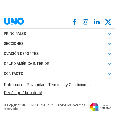
PRINCIPALES
Últimas Noticias
SECCIONES
Política
Horóscopo
OVACIÓN DEPORTES
Sociedad
Motores
Fútbol
GRUPO AMÉRICA INTERIOR
Policiales
Recetas
Mundial
Canal 7 en Vivo
CONTACTO
Judiciales
Trucos caseros
Automovilismo
Radio Nihuil
Acerca de Nosotros
Economia
Políticas de Privacidad
Términos y Condiciones
Series y Películas
Rugby
FM UNA
Contactanos
Decálogo ético de IA
Edictos y Solicitadas
Tenis
Radio Brava
Newsletter
Básquet
© Copyright 2026 GRUPO AMERICA – Todos los derechos
San Juan 8
reservados
Boxeo