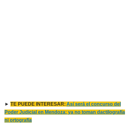
►
TE PUEDE INTERESAR:
Así será el concurso del
Poder Judicial en Mendoza: ya no toman dactilografía
ni ortografía