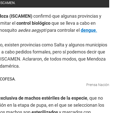
a ISCAMEN.
ndoza (ISCAMEN)
confirmó que algunas provincias y
imitar el
control biológico
que se lleva a cabo en
 mosquito
aedes aegypti
para controlar el
dengue
.
o, existen provincias como Salta y algunos municipios
n a cabo pedidos formales, pero sí podemos decir que
 ISCAMEN. Aclararon, de todos modos, que Mendoza
damérica.
Prensa Nación
exclusiva de machos estériles de la especie
, que no
ón en la etapa de pupa, en el que se seleccionan los
 los machos son
esterilizados
y marcados con