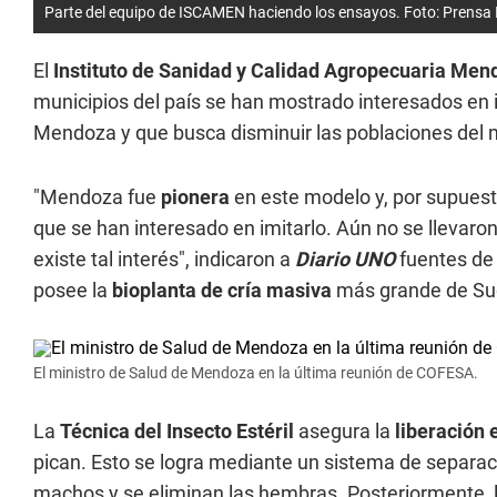
Parte del equipo de ISCAMEN haciendo los ensayos. Foto: Prens
El
Instituto de Sanidad y Calidad Agropecuaria Me
municipios del país se han mostrado interesados en 
Mendoza y que busca disminuir las poblaciones del
"Mendoza fue
pionera
en este modelo y, por supuest
que se han interesado en imitarlo. Aún no se llevaro
existe tal interés", indicaron a
Diario UNO
fuentes de
posee la
bioplanta de cría masiva
más grande de Su
El ministro de Salud de Mendoza en la última reunión de COFESA.
La
Técnica del Insecto Estéril
asegura la
liberación 
pican. Esto se logra mediante un sistema de separaci
machos y se eliminan las hembras. Posteriormente,