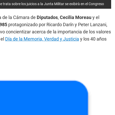
trata sobre los juicios a la Junta Militar se exibirà en el Congreso
ta de la Cámara de
Diputados
,
Cecilia Moreau
y el
1985
protagonizado por Ricardo Darín y Peter Lanzani,
ivo concientizar acerca de la importancia de los valores
 el
Día de la Memoria, Verdad y Justicia
y los 40 años