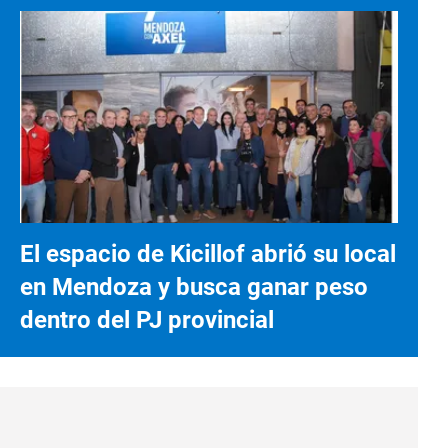
El espacio de Kicillof abrió su local
en Mendoza y busca ganar peso
dentro del PJ provincial