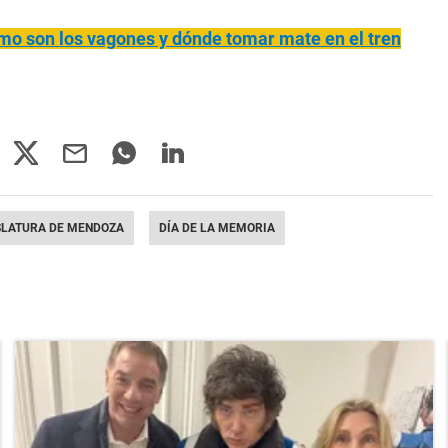
ómo son los vagones y dónde tomar mate en el tren
SLATURA DE MENDOZA
DÍA DE LA MEMORIA