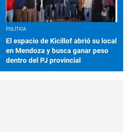
POLÍTICA
El espacio de Kicillof abrió su local
en Mendoza y busca ganar peso
dentro del PJ provincial