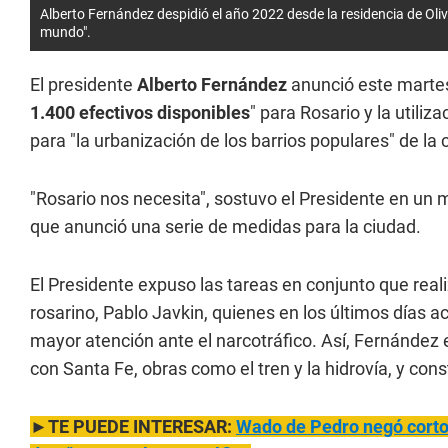
Alberto Fernández despidió el año 2022 desde la residencia de Oli
mundo".
El presidente
Alberto Fernández
anunció este martes
1.400 efectivos disponibles
" para Rosario y la utiliz
para "la urbanización de los barrios populares" de la
"Rosario nos necesita", sostuvo el Presidente en un 
que anunció una serie de medidas para la ciudad.
El Presidente expuso las tareas en conjunto que real
rosarino, Pablo Javkin, quienes en los últimos días a
mayor atención ante el narcotráfico. Así, Fernández 
con Santa Fe, obras como el tren y la hidrovía, y con
►TE PUEDE INTERESAR:
Wado de Pedro negó cortoc