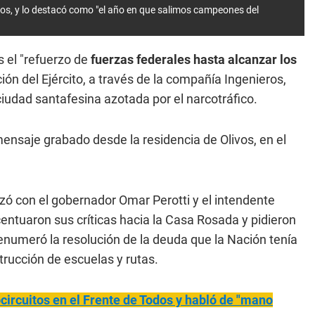
vos, y lo destacó como "el año en que salimos campeones del
 el "refuerzo de
fuerzas federales hasta alcanzar los
ación del Ejército, a través de la compañía Ingenieros,
 ciudad santafesina azotada por el narcotráfico.
mensaje grabado desde la residencia de Olivos, en el
izó con el gobernador Omar Perotti y el intendente
centuaron sus críticas hacia la Casa Rosada y pidieron
enumeró la resolución de la deuda que la Nación tenía
strucción de escuelas y rutas.
ircuitos en el Frente de Todos y habló de "mano