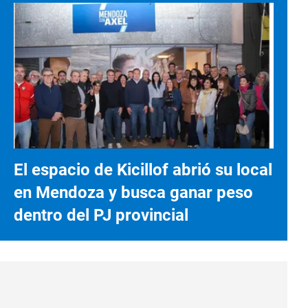
El espacio de Kicillof abrió su local
en Mendoza y busca ganar peso
dentro del PJ provincial