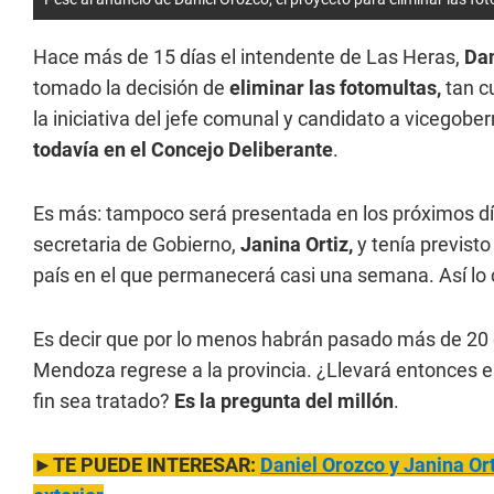
Hace más de 15 días el intendente de Las Heras,
Dan
tomado la decisión de
eliminar las fotomultas,
tan c
la iniciativa del jefe comunal y candidato a vicegob
todavía en el Concejo Deliberante
.
Es más: tampoco será presentada en los próximos dí
secretaria de Gobierno,
Janina Ortiz,
y tenía previst
país en el que permanecerá casi una semana. Así lo
Es decir que por lo menos habrán pasado más de 20
Mendoza regrese a la provincia. ¿Llevará entonces el
fin sea tratado?
Es la pregunta del millón
.
►TE PUEDE INTERESAR:
Daniel Orozco y Janina Ort