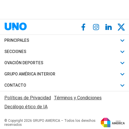
PRINCIPALES
Últimas Noticias
SECCIONES
Política
Horóscopo
OVACIÓN DEPORTES
Sociedad
Motores
Fútbol
GRUPO AMÉRICA INTERIOR
Policiales
Recetas
Mundial
Canal 7 en Vivo
CONTACTO
Judiciales
Trucos caseros
Automovilismo
Radio Nihuil
Acerca de Nosotros
Economia
Políticas de Privacidad
Términos y Condiciones
Series y Películas
Rugby
FM UNA
Contactanos
Decálogo ético de IA
Edictos y Solicitadas
Tenis
Radio Brava
Newsletter
Básquet
© Copyright 2026 GRUPO AMERICA – Todos los derechos
San Juan 8
reservados