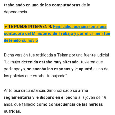
trabajando en una de las computadoras
de la
dependencia.
►
TE PUEDE INTERVENIR:
Femicidio: asesinaron a una
contadora del Ministerio de Trabajo y por el crimen fue
detenido su novio
Dicha versión fue ratificada a Télam por una fuente judicial:
“La mujer
detenida estaba muy alterada,
tuvieron que
pedir apoyo,
se sacaba las esposas y le apuntó
a uno de
los policías que estaba trabajando”.
Ante esa circunstancia, Giménez sacó su
arma
reglamentaria y le disparó en el pecho
a la joven de 19
años, que falleció
como consecuencia de las heridas
sufridas.