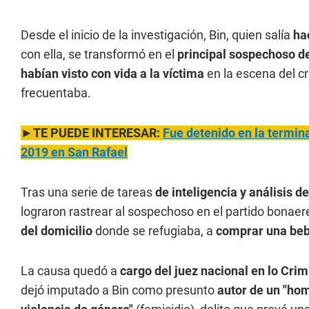
Desde el inicio de la investigación, Bin, quien salía
ha
con ella, se transformó en el
principal sospechoso de
habían visto con vida a la víctima
en la escena del c
frecuentaba.
►TE PUEDE INTERESAR:
Fue detenido en la termin
2019 en San Rafael
Tras una serie de tareas
de inteligencia y análisis 
lograron rastrear al sospechoso en el partido bona
del domicilio
donde se refugiaba, a
comprar una beb
La causa quedó a
cargo del juez nacional en lo Crim
dejó imputado a Bin como presunto
autor de un "hom