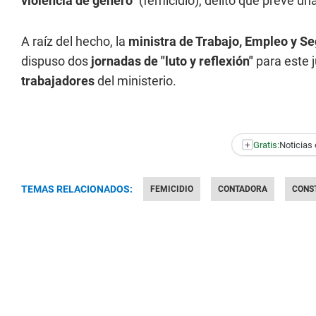
violencia de género"
(femicidio), delito que prevé un
A raíz del hecho, la
ministra de Trabajo, Empleo y Se
dispuso dos
jornadas de "luto y reflexión"
para este 
trabajadores
del ministerio.
+
Gratis:
Noticias 
TEMAS RELACIONADOS:
FEMICIDIO
CONTADORA
CONS