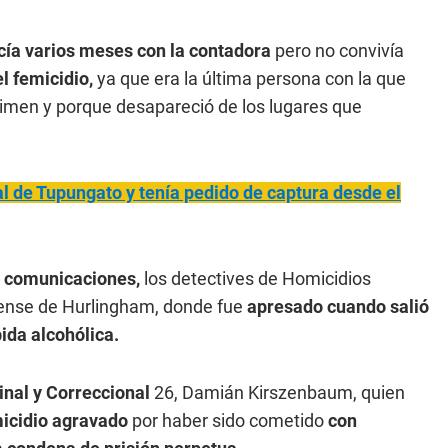
cía varios meses con la contadora
pero no convivía
l femicidio,
ya que era la última persona con la que
rimen y porque desapareció de los lugares que
al de Tupungato y tenía pedido de captura desde el
de comunicaciones,
los detectives de Homicidios
erense de Hurlingham, donde fue
apresado cuando salió
ida alcohólica.
inal y Correccional
26, Damián Kirszenbaum, quien
icidio agravado
por haber sido cometido
con