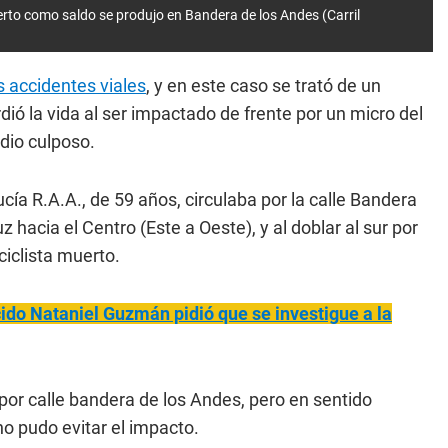
uerto como saldo se produjo en Bandera de los Andes (Carril
s accidentes viales
, y en este caso se trató de un
dió la vida al ser impactado de frente por un micro del
dio culposo.
ía R.A.A., de 59 años, circulaba por la calle Bandera
hacia el Centro (Este a Oeste), y al doblar al sur por
ciclista muerto.
do Nataniel Guzmán pidió que se investigue a la
por calle bandera de los Andes, pero en sentido
 no pudo evitar el impacto.