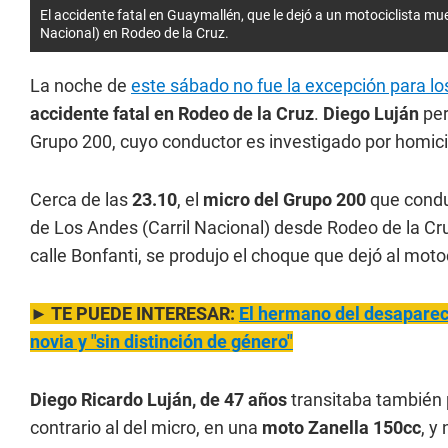
El accidente fatal en Guaymallén, que le dejó a un motociclista m
Nacional) en Rodeo de la Cruz.
La noche de
este sábado no fue la excepción para lo
accidente fatal en Rodeo de la Cruz
.
Diego Luján
per
Grupo 200, cuyo conductor es investigado por homici
Cerca de las
23.10
, el
micro del Grupo 200
que conduc
de Los Andes (Carril Nacional) desde Rodeo de la Cruz 
calle Bonfanti, se produjo el choque que dejó al moto
► TE PUEDE INTERESAR:
El hermano del desapareci
novia y "sin distinción de género"
Diego Ricardo Luján, de 47 años
transitaba también 
contrario al del micro, en una
moto Zanella 150cc
, y