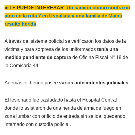
►TE PUEDE INTERESAR:
Un camión chocó contra un
auto en la ruta 7 en Uspallata y una familia de Maipú
resultó herida
A través del sistema policial se verificaron los datos de la
víctima y para sorpresa de los uniformados
tenía una
medida pendiente de captura
de Oficina Fiscal N° 18 de
la Comisaría 44.
Además, el herido posee
varios antecedentes judiciales
.
El lesionado fue trasladado hasta el Hospital Central
donde lo asistieron de una herida de arma de fuego en
zona lumbar con orificio de entrada sin salida, quedando
internado con custodia policial.